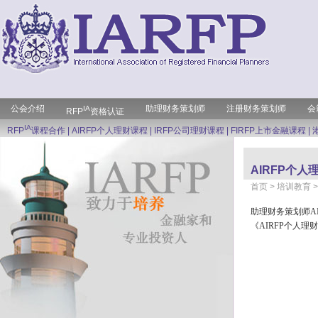
公会介绍
助理财务策划师
注册财务策划师
会
IA
RFP
资格认证
IA
RFP
课程合作
|
AIRFP个人理财课程
|
IRFP公司理财课程
|
FIRFP上市金融课程
|
AIRFP个人
首页
> 培训教育 
助理财务策划师AIRFP (
《AIRFP个人理