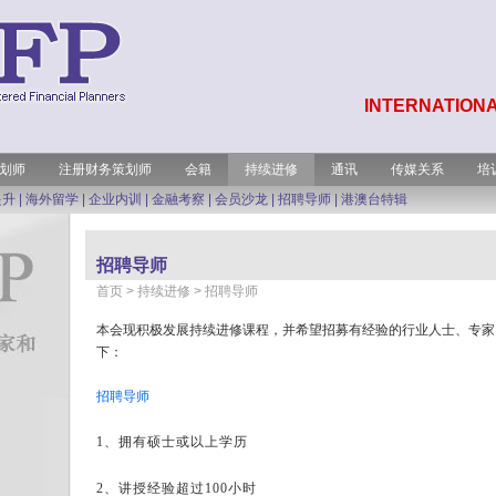
INTERNATIONA
划师
注册财务策划师
会籍
持续进修
通讯
传媒关系
培
提升
|
海外留学
|
企业内训
|
金融考察
|
会员沙龙
|
招聘导师
|
港澳台特辑
招聘导师
首页
> 持续进修 > 招聘导师
本会现积极发展持续进修课程，并希望招募有经验的行业人士、专家
下：
招聘导师
1、拥有硕士或以上学历
2、讲授经验超过100小时