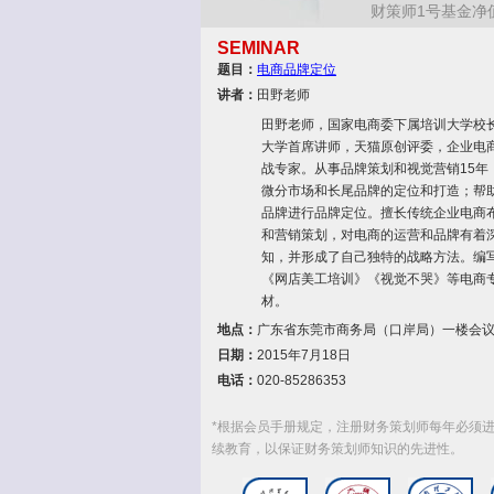
财策师1号基金
SEMINAR
题目：
电商品牌定位
讲者：
田野老师
田野老师，国家电商委下属培训大学校
大学首席讲师，天猫原创评委，企业电
战专家。从事品牌策划和视觉营销15年
微分市场和长尾品牌的定位和打造；帮
品牌进行品牌定位。擅长传统企业电商
和营销策划，对电商的运营和品牌有着
知，并形成了自己独特的战略方法。编
《网店美工培训》《视觉不哭》等电商
材。
地点：
广东省东莞市商务局（口岸局）一楼会
日期：
2015年7月18日
电话：
020-85286353
*根据会员手册规定，注册财务策划师每年必须进
续教育，以保证财务策划师知识的先进性。