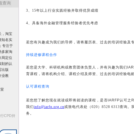
净值查询
3、15年以上行业实践经验并取得优异成绩
4、具备海外金融管理服务经验者优先考虑
长，淘宝
商知名实
若您有兴趣成为我们的导师，请将履历表、过去的培训经验及
；专注于
助多家淘
持续进修课程合作
布局定位
深刻的认
若您是大学、科研机构或教育团体负责人，并有兴趣为我们
IA
写出版
育课程，请将机构介绍、课程介绍及师资、过去的培训经验电
专业教
认可课程查询
议室
若您想了解您现在就读或即将就读的课程，是否
IARFP
认可之
R
我们
info@iarfp.org.cn
或致电代表处（020）8528 6313查询。
务。
行CPD持