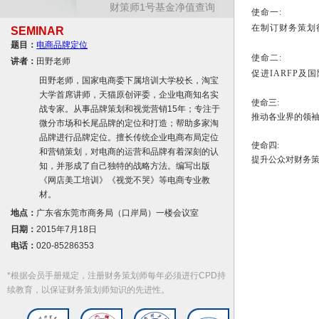
财策师1号基金净值查询
使命一:
在制订财务策划
SEMINAR
题目：
电商品牌定位
使命二:
讲者：
田野老师
促进IARFP
田野老师，国家电商委下属培训大学校长，淘宝
大学首席讲师，天猫原创评委，企业电商知名实
使命三:
战专家。从事品牌策划和视觉营销15年；专注于
推动各业界的领袖
微分市场和长尾品牌的定位和打造；帮助多家淘
品牌进行品牌定位。擅长传统企业电商布局定位
使命四:
和营销策划，对电商的运营和品牌有着深刻的认
提升公众对财务
知，并形成了自己独特的战略方法。编写出版
《网店美工培训》《视觉不哭》等电商专业教
材。
地点：
广东省东莞市商务局（口岸局）一楼会议室
日期：
2015年7月18日
电话：
020-85286353
*根据会员手册规定，注册财务策划师每年必须进行CPD持
续教育，以保证财务策划师知识的先进性。