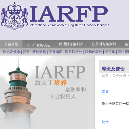
公会介绍
助理财务策划师
注册财务策划师
会
IA
RFP
资格认证
理念及使命
|
背景
|
管治架构
|
荣誉顾问
|
海外联络处
|
驻华代表处
|
相片集
|
职位招
理念及使命
首页
> 公会介绍 
宗旨
作为全球首屈一
使命